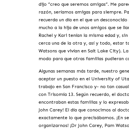
dijo “creo que seremos amigas”. Me parec
razón, seríamos amigas para siempre. P
recuerda un día en el que un desconocido
mucho a la hija de unos amigos que se ll
Rachel y Kari tenían la misma edad y, si
cerca una de la otra y, así y todo, estar
Watsons que vivían en Salt Lake City). L
modo para que otras familias pudieran co
Algunas semanas más tarde, nuestro gene
aceptar un puesto en el University of U
trabajo en San Francisco y- no tan casua
con Trisomía 13. Según recuerdo, el docto
encontraban estas familias y lo expresaba
John Carey! El día que conocimos al doct
exactamente lo que precisábamos. ¡En s
organizarnos! ¡Dr John Carey, Pam Watso