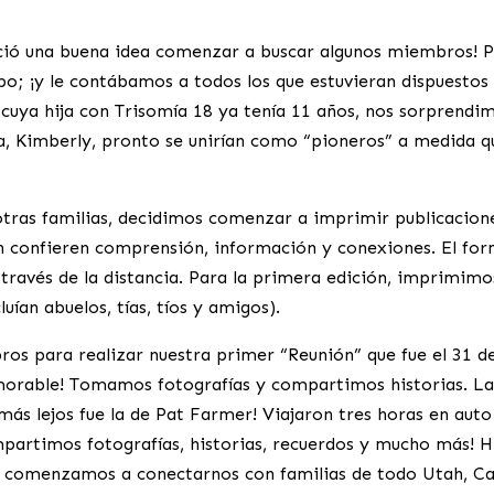
ció una buena idea comenzar a buscar algunos miembros! Pu
upo; ¡y le contábamos a todos los que estuvieran dispuesto
 cuya hija con Trisomía 18 ya tenía 11 años, nos sorprendi
ja, Kimberly, pronto se unirían como “pioneros” a medida 
tras familias, decidimos comenzar a imprimir publicacion
 confieren comprensión, información y conexiones. El form
 través de la distancia. Para la primera edición, imprimim
luían abuelos, tías, tíos y amigos).
ros para realizar nuestra primer “Reunión” que fue el 31 d
orable! Tomamos fotografías y compartimos historias. La 
 más lejos fue la de Pat Farmer! Viajaron tres horas en auto
mpartimos fotografías, historias, recuerdos y mucho más! H
 y comenzamos a conectarnos con familias de todo Utah, Ca