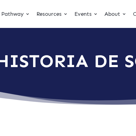
t Pathway
Resources
Events
About
C
HISTORIA DE 