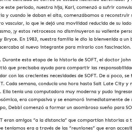
 este período, nuestra hija, Kari, comenzó a sufrir convuls
rla y cuando le daban el alta, comenzábamos a reconstruir 
ro vascular, lo que le dejó una movilidad reducida de su lad
smo, ¡y estos retrocesos no disminuyeron su valiente pers
 y Bryce. En 1983, nuestra familia le dio la bienvenida a un 
cercaba al nuevo integrante para mirarlo con fascinación.
 Durante esta etapa de la historia de SOFT, el doctor John
irtió que precisaba ayuda para compartir las responsabilida
dar con las crecientes necesidades de SOFT. De a poco, se 
. Cada semana, conducía una hora hasta Salt Late City y m
. Ella tenía una computadora muy moderna y pudo ingresar 
mosómica, era compasiva y se enamoró inmediatamente de n
empo, Debbi comenzó a formar un asombroso sueño para SO
eran amigos “a la distancia” que compartían historias a t
ue teníamos era a través de las “reuniones” que eran accesib