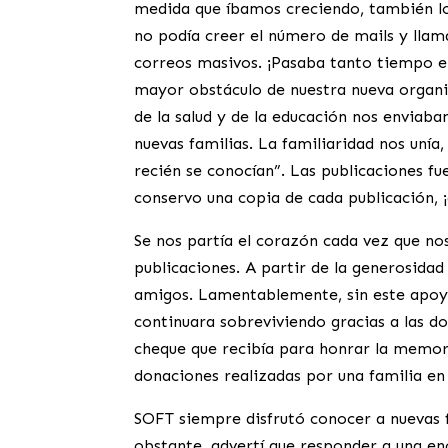
medida que íbamos creciendo, también lo 
no podía creer el número de mails y lla
correos masivos. ¡Pasaba tanto tiempo en
mayor obstáculo de nuestra nueva organiz
de la salud y de la educación nos enviab
nuevas familias. La familiaridad nos uní
recién se conocían”. Las publicaciones f
conservo una copia de cada publicación, ¡
Se nos partía el corazón cada vez que no
publicaciones. A partir de la generosidad
amigos. Lamentablemente, sin este apoyo
continuara sobreviviendo gracias a las d
cheque que recibía para honrar la memori
donaciones realizadas por una familia e
SOFT siempre disfrutó conocer a nuevas f
obstante, advertí que responder a una e