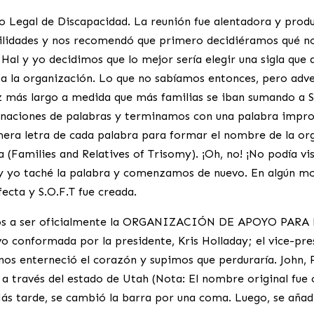
o Legal de Discapacidad. La reunión fue alentadora y prod
bilidades y nos recomendó que primero decidiéramos qué n
 Hal y yo decidimos que lo mejor sería elegir una sigla que 
a la organización. Lo que no sabíamos entonces, pero adve
z más largo a medida que más familias se iban sumando a 
aciones de palabras y terminamos con una palabra impronu
rimera letra de cada palabra para formar el nombre de la 
(Families and Relatives of Trisomy). ¡Oh, no! ¡No podía visua
 rió y yo taché la palabra y comenzamos de nuevo. En algún 
ecta y S.O.F.T fue creada.
s a ser oficialmente la ORGANIZACIÓN DE APOYO PARA L
o conformada por la presidente, Kris Holladay; el vice-pre
nos enterneció el corazón y supimos que perduraría. John
 a través del estado de Utah (Nota: El nombre original fu
Más tarde, se cambió la barra por una coma. Luego, se aña