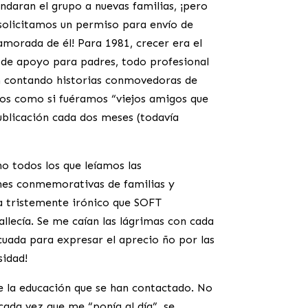
daran el grupo a nuevas familias, ¡pero
solicitamos un permiso para envío de
morada de él! Para 1981, crecer era el
o de apoyo para padres, todo profesional
an contando historias conmovedoras de
amos como si fuéramos “viejos amigos que
ublicación cada dos meses (todavía
o todos los que leíamos las
iones conmemorativas de familias y
a tristemente irónico que SOFT
llecía. Se me caían las lágrimas con cada
uada para expresar el aprecio ño por las
sidad!
e la educación que se han contactado. No
ada vez que me “ponía al día”, se