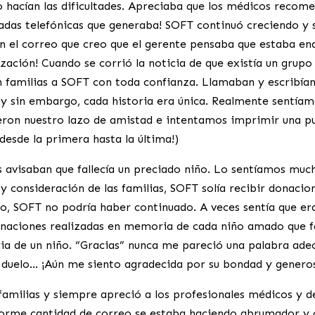
hacían las dificultades. Apreciaba que los médicos recomen
madas telefónicas que generaba! SOFT continuó creciendo y 
 el correo que creo que el gerente pensaba que estaba ena
ación! Cuando se corrió la noticia de que existía un grup
an familias a SOFT con toda confianza. Llamaban y escribí
a, y sin embargo, cada historia era única. Realmente sentí
ueron nuestro lazo de amistad e intentamos imprimir una p
desde la primera hasta la última!)
s avisaban que fallecía un preciado niño. Lo sentíamos much
 y consideración de las familias, SOFT solía recibir donac
, SOFT no podría haber continuado. A veces sentía que er
onaciones realizadas en memoria de cada niño amado que fa
a de un niño. “Gracias” nunca me pareció una palabra adec
n duelo… ¡Aún me siento agradecida por su bondad y genero
amilias y siempre apreció a los profesionales médicos y d
norme cantidad de correo se estaba haciendo abrumador y c