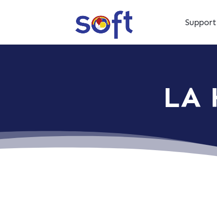
Suppor
LA 