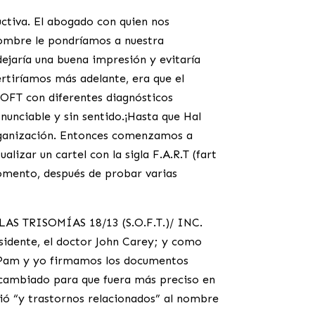
uctiva. El abogado con quien nos
ombre le pondríamos a nuestra
dejaría una buena impresión y evitaría
rtiríamos más adelante, era que el
SOFT con diferentes diagnósticos
nciable y sin sentido.¡Hasta que Hal
organización. Entonces comenzamos a
lizar un cartel con la sigla F.A.R.T (fart
momento, después de probar varias
AS TRISOMÍAS 18/13 (S.O.F.T.)/ INC.
sidente, el doctor John Carey; y como
, Pam y yo firmamos los documentos
e cambiado para que fuera más preciso en
dió “y trastornos relacionados” al nombre