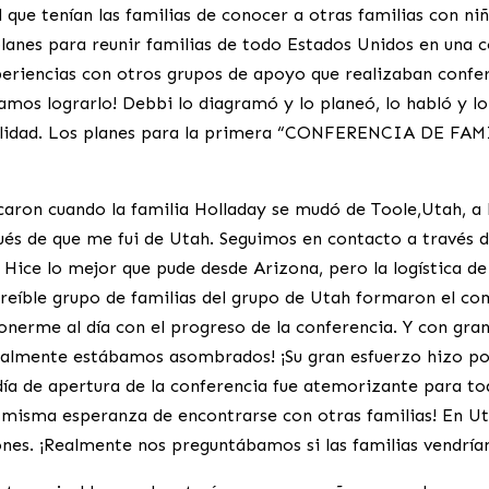
 que tenían las familias de conocer a otras familias con n
planes para reunir familias de todo Estados Unidos en una 
riencias con otros grupos de apoyo que realizaban conferen
os lograrlo! Debbi lo diagramó y lo planeó, lo habló y lo 
alidad. Los planes para la primera “CONFERENCIA DE FAM
caron cuando la familia Holladay se mudó de Toole,Utah, a 
és de que me fui de Utah. Seguimos en contacto a través de
 Hice lo mejor que pude desde Arizona, pero la logística d
reíble grupo de familias del grupo de Utah formaron el comi
onerme al día con el progreso de la conferencia. Y con gr
¡Realmente estábamos asombrados! ¡Su gran esfuerzo hizo p
 día de apertura de la conferencia fue atemorizante para tod
la misma esperanza de encontrarse con otras familias! En U
ones. ¡Realmente nos preguntábamos si las familias vendría