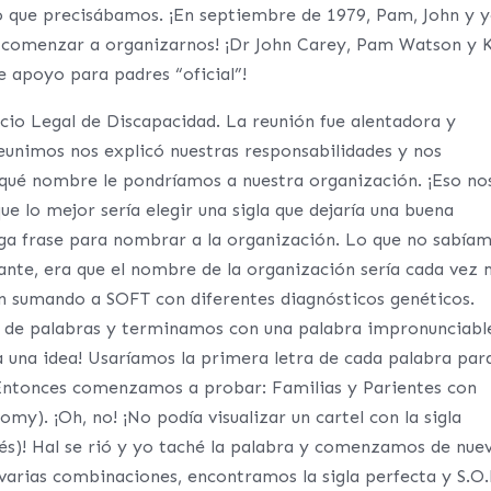
o que precisábamos. ¡En septiembre de 1979, Pam, John y 
 comenzar a organizarnos! ¡Dr John Carey, Pam Watson y K
 apoyo para padres “oficial”!
cio Legal de Discapacidad. La reunión fue alentadora y
eunimos nos explicó nuestras responsabilidades y nos
ué nombre le pondríamos a nuestra organización. ¡Eso no
ue lo mejor sería elegir una sigla que dejaría una buena
rga frase para nombrar a la organización. Lo que no sabía
ante, era que el nombre de la organización sería cada vez
an sumando a SOFT con diferentes diagnósticos genéticos.
de palabras y terminamos con una palabra impronunciabl
ía una idea! Usaríamos la primera letra de cada palabra par
Entonces comenzamos a probar: Familias y Parientes con
omy). ¡Oh, no! ¡No podía visualizar un cartel con la sigla
glés)! Hal se rió y yo taché la palabra y comenzamos de nue
arias combinaciones, encontramos la sigla perfecta y S.O.