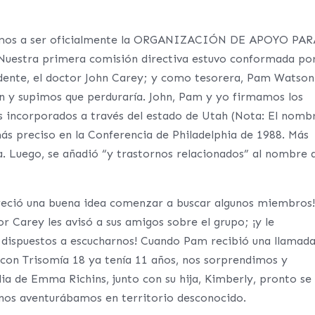
amos a ser oficialmente la ORGANIZACIÓN DE APOYO PAR
Nuestra primera comisión directiva estuvo conformada por
sidente, el doctor John Carey; y como tesorera, Pam Watson
n y supimos que perduraría. John, Pam y yo firmamos los
s incorporados a través del estado de Utah (Nota: El nomb
ás preciso en la Conferencia de Philadelphia de 1988. Más
. Luego, se añadió “y trastornos relacionados” al nombre 
areció una buena idea comenzar a buscar algunos miembros
or Carey les avisó a sus amigos sobre el grupo; ¡y le
 dispuestos a escucharnos! Cuando Pam recibió una llamad
a con Trisomía 18 ya tenía 11 años, nos sorprendimos y
ia de Emma Richins, junto con su hija, Kimberly, pronto se
nos aventurábamos en territorio desconocido.