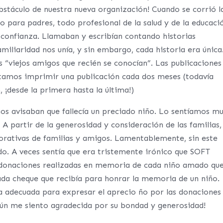
obstáculo de nuestra nueva organización! Cuando se corrió l
o para padres, todo profesional de la salud y de la educaci
 confianza. Llamaban y escribían contando historias
iliaridad nos unía, y sin embargo, cada historia era única
“viejos amigos que recién se conocían”. Las publicaciones
ntamos imprimir una publicación cada dos meses (todavía
 ¡desde la primera hasta la última!)
nos avisaban que fallecía un preciado niño. Lo sentíamos m
 A partir de la generosidad y consideración de las familias,
rativas de familias y amigos. Lamentablemente, sin este
o. A veces sentía que era tristemente irónico que SOFT
s donaciones realizadas en memoria de cada niño amado qu
cada cheque que recibía para honrar la memoria de un niño.
a adecuada para expresar el aprecio ño por las donaciones
Aún me siento agradecida por su bondad y generosidad!