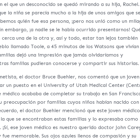
n el que un desconocido se quedó mirando a su hija, Rachel.
e la niña se parecía mucho a la hija de unos amigos que s
sabemos quién fue esa persona, ¡pero nos unió como un mila
in embargo, ¡a nadie se le había ocurrido presentarnos! Qu
cerca una de la otra y, así y todo, estar tan lejos también
eblo llamado Toole, a 45 minutos de los Watsons que vivían
familias dejó una impresión que jamás olvidaríamos y
as familias pudieran conocerse y compartir sus historias.
etista, el doctor Bruce Buehler, nos comentó que un joven
 un puesto en el University of Utah Medical Center (Cent
te médico acababa de completar su trabajo en San Francisc
u preocupación por familias cuyos niños habían nacido con
ecuerdo, el doctor Buehler mencionó que este joven médico
en la que se encontraban estas familias y lo expresaba como 
. ¡Sí, ese joven médico es nuestro querido doctor John Carey
 fue memorable. Sus ojos azules llenos de compasión y su