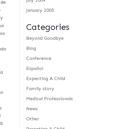
July 2009
 de
e
January 2005
 y
Categories
us
mos
Beyond Goodbye
Blog
ndo
Conference
Español
ía
Expecting A Child
Family story
hn
Medical Professionals
 a
News
l
Other
lt
Parenting A Child