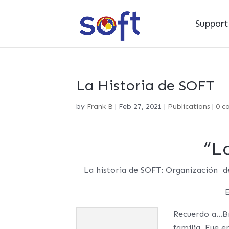
Suppor
La Historia de SOFT
by
Frank B
|
Feb 27, 2021
|
Publications
|
0 c
“L
La historia de SOFT: Organización de
E
Recuerdo a…B
familia. Fue 