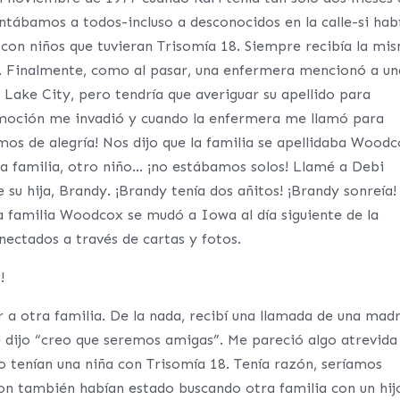
ntábamos a todos-incluso a desconocidos en la calle-si hab
 con niños que tuvieran Trisomía 18. Siempre recibía la mi
. Finalmente, como al pasar, una enfermera mencionó a un
t Lake City, pero tendría que averiguar su apellido para
emoción me invadió y cuando la enfermera me llamó para
tamos de alegría! Nos dijo que la familia se apellidaba Wood
tra familia, otro niño… ¡no estábamos solos! Llamé a Debi
su hija, Brandy. ¡Brandy tenía dos añitos! ¡Brandy sonreía!
a familia Woodcox se mudó a Iowa al día siguiente de la
ectados a través de cartas y fotos.
!
a otra familia. De la nada, recibí una llamada de una mad
e dijo “creo que seremos amigas”. Me pareció algo atrevida
o tenían una niña con Trisomía 18. Tenía razón, seríamos
n también habían estado buscando otra familia con un hij