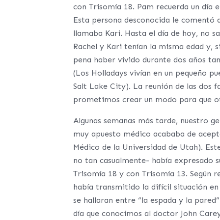
con Trisomía 18. Pam recuerda un día e
Esta persona desconocida le comentó qu
llamaba Kari. Hasta el día de hoy, no 
Rachel y Kari tenían la misma edad y, s
pena haber vivido durante dos años tan 
(Los Holladays vivían en un pequeño pu
Salt Lake City). La reunión de las dos 
prometimos crear un modo para que otr
Algunas semanas más tarde, nuestro gen
muy apuesto médico acababa de aceptar
Médico de la Universidad de Utah). Es
no tan casualmente- había expresado s
Trisomía 18 y con Trisomía 13. Según r
había transmitido la difícil situación 
se hallaran entre “la espada y la pared”
día que conocimos al doctor John Carey