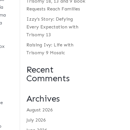
Trisomy 18, 13 and 9 Book
ía
Requests Reach Families
sma
Izzy’s Story: Defying
a
Every Expectation with
Trisomy 13
Raising Ivy: Life with
cox
Trisomy 9 Mosaic
Recent
Comments
Archives
re
August 2026
July 2026
o