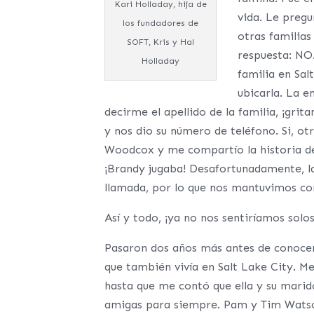
Kari Holladay, hija de
vida. Le pregu
los fundadores de
otras familias
SOFT, Kris y Hal
respuesta: NO
Holladay
familia en Sal
ubicarla. La 
decirme el apellido de la familia, ¡gri
y nos dio su número de teléfono. Si, o
Woodcox y me compartío la historia de 
¡Brandy jugaba! Desafortunadamente, l
llamada, por lo que nos mantuvimos con
Así y todo, ¡ya no nos sentiríamos solos
Pasaron dos años más antes de conocer 
que también vivía en Salt Lake City. M
hasta que me contó que ella y su marid
amigas para siempre. Pam y Tim Watso