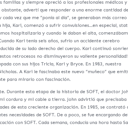
 familias y siempre apreció a los profesionales médicos y
o obstante, advertí que responder a una enorme cantidad d
 cada vez que me “ponía al día”, se generaban más correo
 hija, Kari, comenzó a sufrir convulsiones…en especial, stat
íamos hospitalizarla y cuando le daban el alta, comenzába
 Cuando Kari tenía seis años, sufrío un accidente cerebro
reducida de su lado derecho del cuerpo. Kari continuó sonrie
estos retrocesos no disminuyeron su valiente personalidad!
pada con sus hijos Tricia, Kari y Bryce. En 1983, nuestra
 Nicholas. A Kari le fascinaba este nuevo “muñeco” que emit
nte para mirarlo con fascinación.
e. Durante esta etapa de la historia de SOFT, el doctor Jo
i cordura y mi cable a tierra. John advirtió que precisaba
ades de esta creciente organización. En 1985, se contrató
ntes necesidades de SOFT. De a poco, se fue encargando de
icación con SOFT. Cada semana, conducía una hora hasta Sa