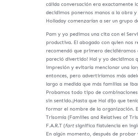
cálida conversación era exactamente l
decidimos ponernos manos a la obra y
Holladay comenzarían a ser un grupo de
Pam y yo pedimos una cita con el Servi
productiva. El abogado con quien nos r
recomendó que primero decidiéramos q
pareció divertido! Hal y yo decidimos q
impresión y evitaría mencionar una la
entonces, pero advertiríamos más adel
largo a medida que más familias se ib
Probamos todo tipo de combinaciones 
sin sentido.¡Hasta que Hal dijo que ten
formar el nombre de la organización. 
Trisomía (Families and Relatives of Tris
F.A.R.T (
fart
significa flatulencia en in
En algún momento, después de probar v