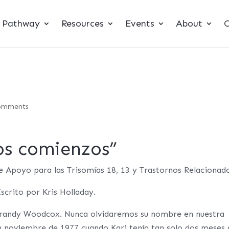
t Pathway
Resources
Events
About
C
omments
os comienzos”
 Apoyo para las Trisomías 18, 13 y Trastornos Relacionado
scrito por Kris Holladay.
randy Woodcox. Nunca olvidaremos su nombre en nuestra
en noviembre de 1977 cuando Kari tenía tan solo dos meses 