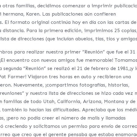
 otras familias, decidimos comenzar a imprimir publicaci
i hermana, Karen. Las publicaciones aún confieren
 El formato original continúa hoy en día con las cartas de
a distancia. Para la primera edición, imprimimos 25 copias
ista de direcciones (que incluían abuelos, tías, tíos y amigos
mbros para realizar nuestra primer “Reunión” que fue el 31
. ¡El encuentro con nuevos amigos fue memorable! Tomamo
 segunda “Reunión” se realizó el 21 de febrero de 1981,¡y l
 Pat Farmer! Viajaron tres horas en auto y recibieron una
cieron. Nuevamente, ¡compartimos fotografías, historias,
uniones” y nuestra lista de direcciones se hizo cada vez 
 familias de todo Utah, California, Arizona, Montana y de
también lo hacían las dificultades. Apreciaba que los méd
s, ¡pero no podía creer el número de mails y llamadas
uó creciendo y solicitamos un permiso para envío de corre
orreo que creo que el gerente pensaba que estaba enamora